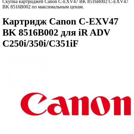
Скупка картриджей Canon C-EXV47 BK 8516B002 C-EXV47
BK 8516B002 по максимальным ценам.
Картридж Canon C-EXV47
BK 8516B002 для iR ADV
C250i/350i/C351iF