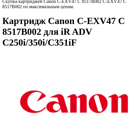
Скупка картриджей Canon C-EXV47 C 8517B002 C-EXV47 C
8517B002 по максимальным ценам.
Картридж Canon C-EXV47 C
8517B002 для iR ADV
C250i/350i/C351iF