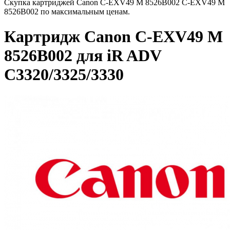
Скупка картриджей Canon C-EXV49 M 8526B002 C-EXV49 M
8526B002 по максимальным ценам.
Картридж Canon C-EXV49 M
8526B002 для iR ADV
C3320/3325/3330