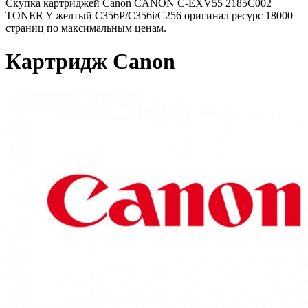
Скупка картриджей Canon CANON C-EXV55 2185C002
TONER Y желтый C356P/C356i/C256 оригинал ресурс 18000
страниц по максимальным ценам.
Картридж Canon