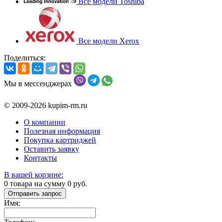
Все модели Toshiba
Все модели Xerox
Поделиться:
Мы в мессенджерах
© 2009-2026 kupim-rm.ru
О компании
Полезная информация
Покупка картриджей
Оставить заявку
Контакты
В вашей корзине:
0
товара на сумму
0
руб.
Отправить запрос
Имя: