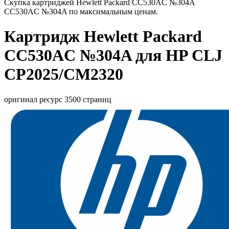
Скупка картриджей Hewlett Packard CC530AC №304A
CC530AC №304A по максимальным ценам.
Картридж Hewlett Packard
CC530AC №304A для HP CLJ
CP2025/CM2320
оригинал ресурс 3500 страниц