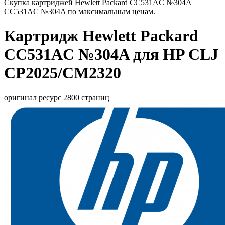
Скупка картриджей Hewlett Packard CC531AC №304A
CC531AC №304A по максимальным ценам.
Картридж Hewlett Packard
CC531AC №304A для HP CLJ
CP2025/CM2320
оригинал ресурс 2800 страниц