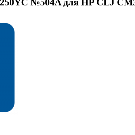
E250YC №504A для HP CLJ CM