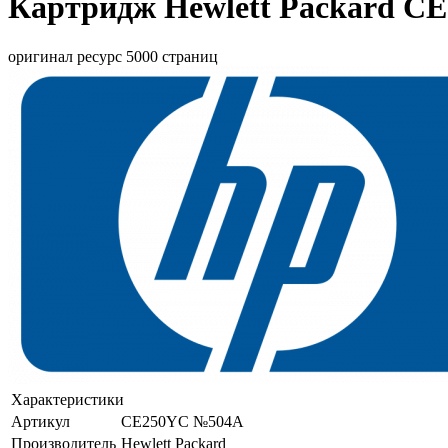
Картридж Hewlett Packard C
оригинал ресурс 5000 страниц
Характеристики
Артикул
CE250YC №504A
Производитель
Hewlett Packard