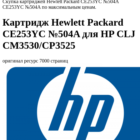
Скупка картриджей Hewlett Packard CE253YC №504A
CE253YC №504A по максимальным ценам.
Картридж Hewlett Packard
CE253YC №504A для HP CLJ
CM3530/CP3525
оригинал ресурс 7000 страниц