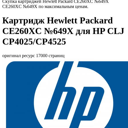
Скупка картриджей Hewlett Packard CE260XC №649X
CE260XC №649X по максимальным ценам.
Картридж Hewlett Packard
CE260XC №649X для HP CLJ
CP4025/CP4525
оригинал ресурс 17000 страниц