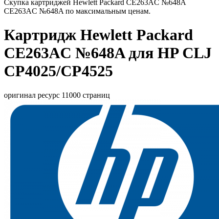
Скупка картриджей Hewlett Packard CE263AC №648A
CE263AC №648A по максимальным ценам.
Картридж Hewlett Packard
CE263AC №648A для HP CLJ
CP4025/CP4525
оригинал ресурс 11000 страниц