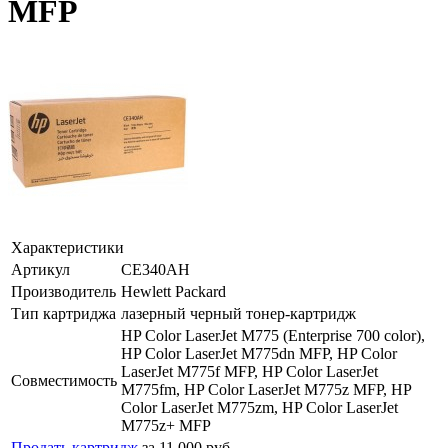
MFP
Характеристики
Артикул
CE340AH
Производитель
Hewlett Packard
Тип картриджа
лазерный черный тонер-картридж
HP Color LaserJet M775 (Enterprise 700 color),
HP Color LaserJet M775dn MFP, HP Color
LaserJet M775f MFP, HP Color LaserJet
Совместимость
M775fm, HP Color LaserJet M775z MFP, HP
Color LaserJet M775zm, HP Color LaserJet
M775z+ MFP
Продать картридж
за 11 000 руб