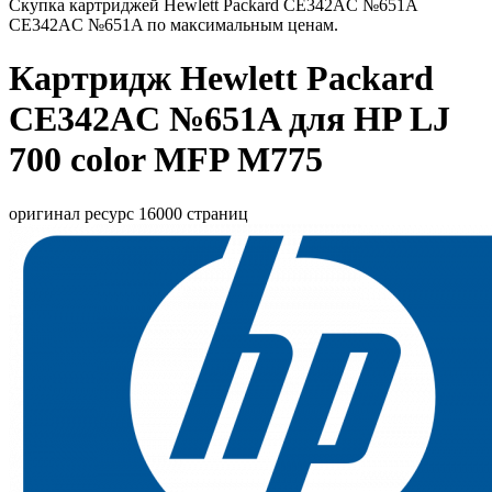
Скупка картриджей Hewlett Packard CE342AC №651A
CE342AC №651A по максимальным ценам.
Картридж Hewlett Packard
CE342AC №651A для HP LJ
700 color MFP M775
оригинал ресурс 16000 страниц