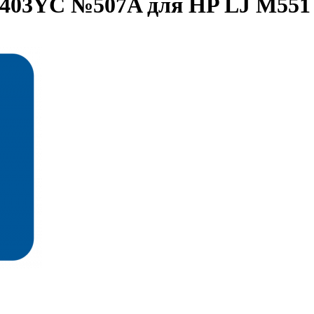
E403YC №507A для HP LJ M551