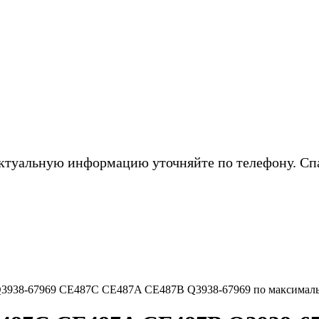
ктуальную информацию уточняйте по телефону. Сп
Q3938-67969 CE487C CE487A CE487B Q3938-67969 по максимал