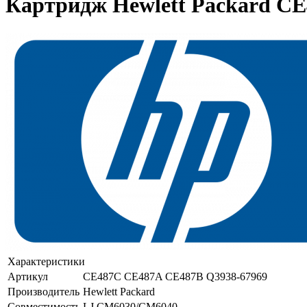
Картридж Hewlett Packard C
Характеристики
Артикул
CE487C CE487A CE487B Q3938-67969
Производитель
Hewlett Packard
Совместимость
LJ CM6030/CM6040