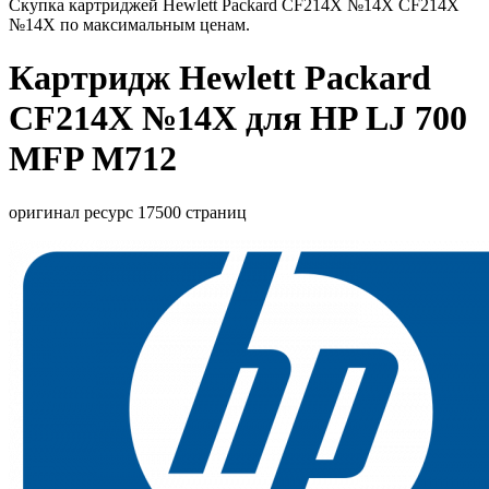
Скупка картриджей Hewlett Packard CF214X №14X CF214X
№14X по максимальным ценам.
Картридж Hewlett Packard
CF214X №14X для HP LJ 700
MFP M712
оригинал ресурс 17500 страниц