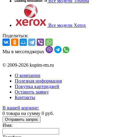
Все модели Toshiba
Все модели Xerox
Поделиться:
Мы в мессенджерах
© 2009-2026 kupim-rm.ru
О компании
Полезная информация
Покупка картриджей
Оставить заявку
Контакты
В вашей корзине:
0
товара на сумму
0
руб.
Отправить запрос
Имя: