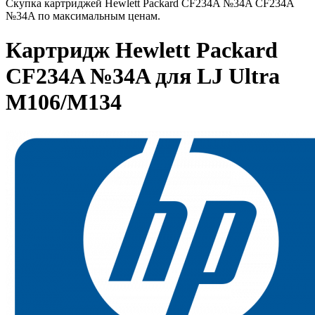
Скупка картриджей Hewlett Packard CF234A №34A CF234A
№34A по максимальным ценам.
Картридж Hewlett Packard
CF234A №34A для LJ Ultra
M106/M134