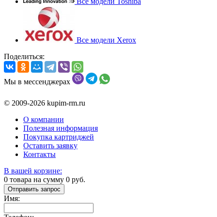
Все модели Toshiba
Все модели Xerox
Поделиться:
Мы в мессенджерах
© 2009-2026 kupim-rm.ru
О компании
Полезная информация
Покупка картриджей
Оставить заявку
Контакты
В вашей корзине:
0
товара на сумму
0
руб.
Отправить запрос
Имя: