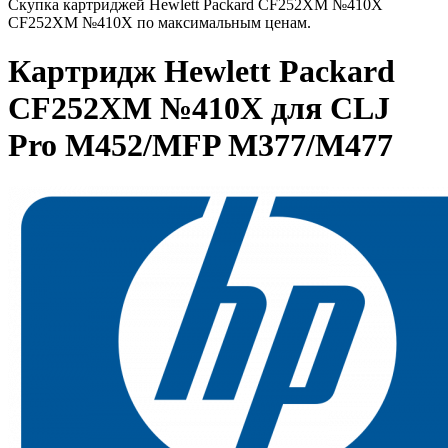
Скупка картриджей Hewlett Packard CF252XM №410X
CF252XM №410X по максимальным ценам.
Картридж Hewlett Packard
CF252XM №410X для CLJ
Pro M452/MFP M377/M477