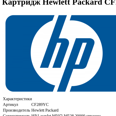
Картридж Hewlett Packard CF
Характеристики
Артикул
CF289YC
Производитель
Hewlett Packard
Совместимость
HP LaserJet M507/ M528 20000 страниц