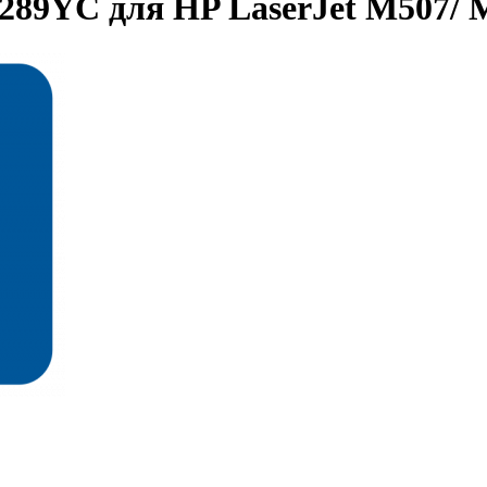
289YC для HP LaserJet M507/ 