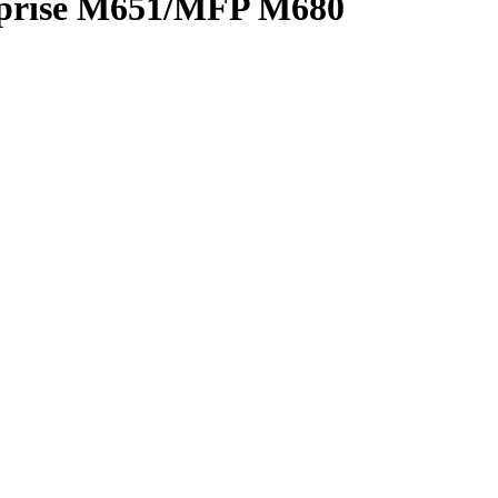
prise M651/MFP M680