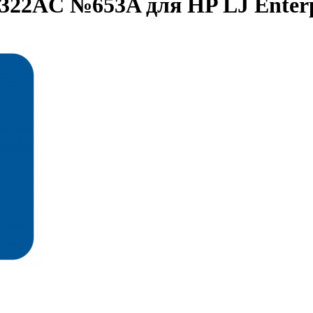
F322AC №653A для HP LJ Enter