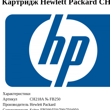
Картридж Hewlett Packard CH2
Характеристики
Артикул
CH218A № FB250
Производитель
Hewlett Packard
Совместимость
Scitex FB500/550/700/750/950