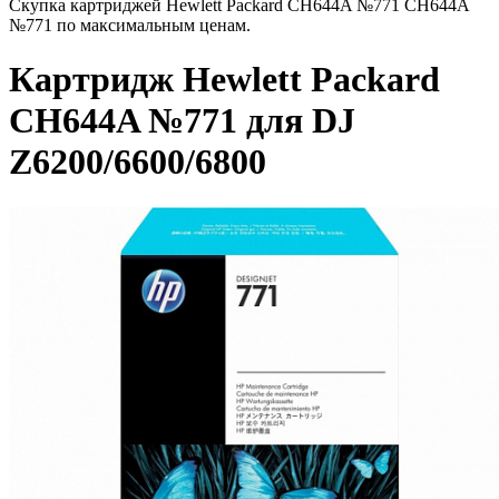
Скупка картриджей Hewlett Packard CH644A №771 CH644A
№771 по максимальным ценам.
Картридж Hewlett Packard
CH644A №771 для DJ
Z6200/6600/6800