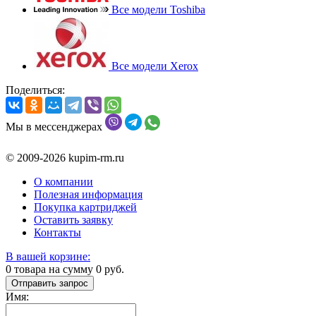
Все модели Toshiba
Все модели Xerox
Поделиться:
Мы в мессенджерах
© 2009-2026 kupim-rm.ru
О компании
Полезная информация
Покупка картриджей
Оставить заявку
Контакты
В вашей корзине:
0
товара на сумму
0
руб.
Отправить запрос
Имя: