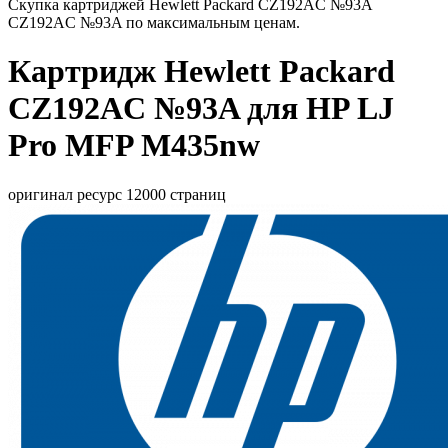
Скупка картриджей Hewlett Packard CZ192AС №93A
CZ192AС №93A по максимальным ценам.
Картридж Hewlett Packard
CZ192AС №93A для HP LJ
Pro MFP M435nw
оригинал ресурс 12000 страниц