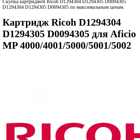
Скупка картриджей Ricoh D1294304 D1294305 D0094305
D1294304 D1294305 D0094305 по максимальным ценам.
Картридж Ricoh D1294304
D1294305 D0094305 для Aficio
MP 4000/4001/5000/5001/5002