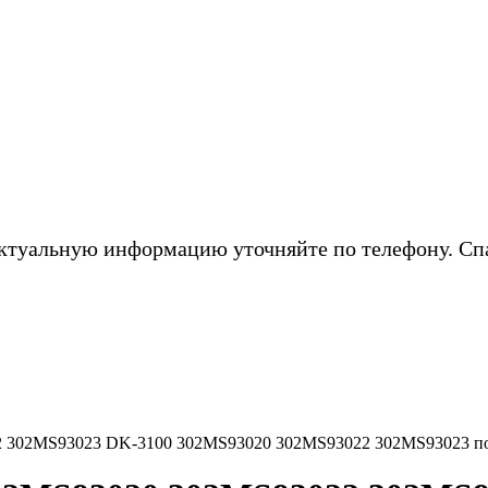
ктуальную информацию уточняйте по телефону. Сп
2 302MS93023 DK-3100 302MS93020 302MS93022 302MS93023 по