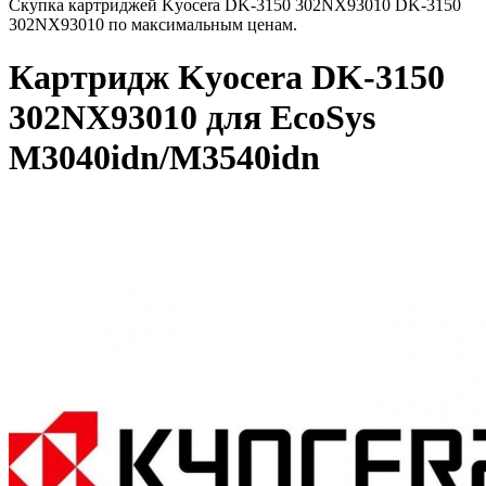
Скупка картриджей Kyocera DK-3150 302NX93010 DK-3150
302NX93010 по максимальным ценам.
Картридж Kyocera DK-3150
302NX93010 для EcoSys
M3040idn/M3540idn