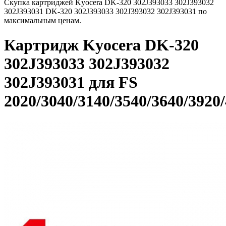
Скупка картриджей Kyocera DK-320 302J393033 302J393032
302J393031 DK-320 302J393033 302J393032 302J393031 по
максимальным ценам.
Картридж Kyocera DK-320
302J393033 302J393032
302J393031 для FS
2020/3040/3140/3540/3640/3920