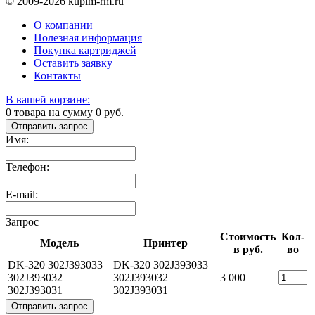
© 2009-2026 kupim-rm.ru
О компании
Полезная информация
Покупка картриджей
Оставить заявку
Контакты
В вашей корзине:
0
товара на сумму
0
руб.
Отправить запрос
Имя:
Телефон:
E-mail:
Запрос
Стоимость
Кол-
Модель
Принтер
в руб.
во
DK-320 302J393033
DK-320 302J393033
302J393032
302J393032
3 000
302J393031
302J393031
Отправить запрос