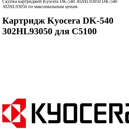
Скупка картриджей Kyocera DK-540 302HL93050 DK-540
302HL93050 по максимальным ценам.
Картридж Kyocera DK-540
302HL93050 для C5100