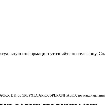
ктуальную информацию уточняйте по телефону. Сп
HA0KX DK-63 5PLPXLCAPKX 5PLPXNHA0KX по максимальным