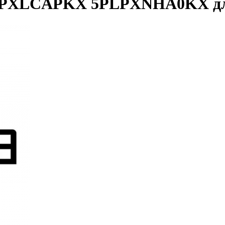
LPXLCAPKX 5PLPXNHA0KX для