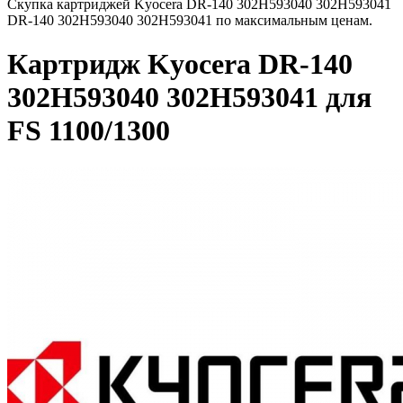
Скупка картриджей Kyocera DR-140 302H593040 302H593041
DR-140 302H593040 302H593041 по максимальным ценам.
Картридж Kyocera DR-140
302H593040 302H593041 для
FS 1100/1300