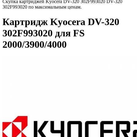
Скупка картриджей Kyocera DV-320 302F993020 DV-320
302F993020 по максимальным ценам.
Картридж Kyocera DV-320
302F993020 для FS
2000/3900/4000