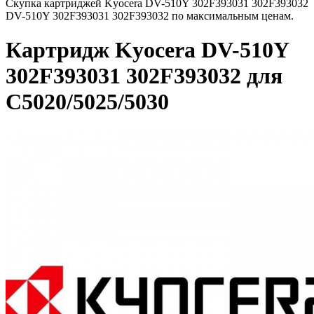
Скупка картриджей Kyocera DV-510Y 302F393031 302F393032
DV-510Y 302F393031 302F393032 по максимальным ценам.
Картридж Kyocera DV-510Y
302F393031 302F393032 для
C5020/5025/5030