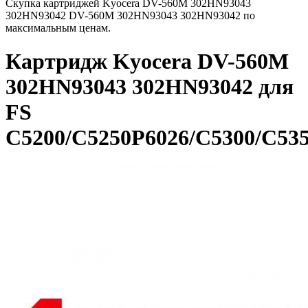
Скупка картриджей Kyocera DV-560M 302HN93043
302HN93042 DV-560M 302HN93043 302HN93042 по
максимальным ценам.
Картридж Kyocera DV-560M
302HN93043 302HN93042 для
FS
C5200/C5250P6026/C5300/C53