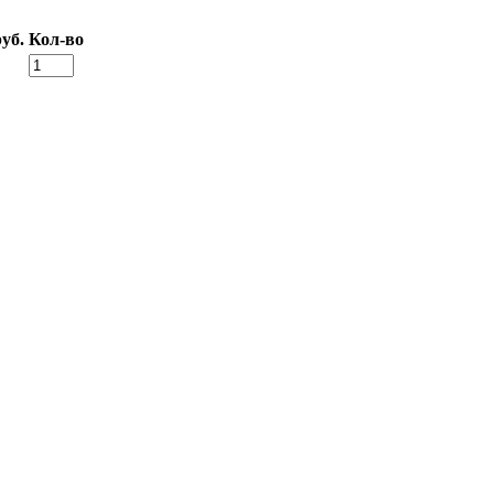
уб.
Кол-во