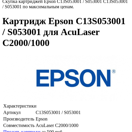
Скупка картриджей Epson C13S053001 / S053001 C13S053001
/ S053001 по максимальным ценам.
Картридж Epson C13S053001
/ S053001 для AcuLaser
C2000/1000
Характеристики
Артикул
C13S053001 / S053001
Производитель
Epson
Совместимость
AcuLaser C2000/1000
Продать картридж
за 500 руб