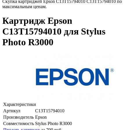
Скупка картриджей Epson C13T15794010 C13T15794010 по
максимальным ценам.
Картридж Epson
C13T15794010 для Stylus
Photo R3000
Характеристики
Артикул
C13T15794010
Производитель
Epson
Совместимость
Stylus Photo R3000
Продать картридж
за 700 руб