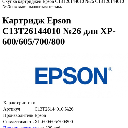
Скупка картриджей Epson C13T26144010 №26 C13T26144010
№26 по максимальным ценам.
Картридж Epson
C13T26144010 №26 для XP-
600/605/700/800
Характеристики
Артикул
C13T26144010 №26
Производитель
Epson
Совместимость
XP-600/605/700/800
Продать картридж
за 300 руб