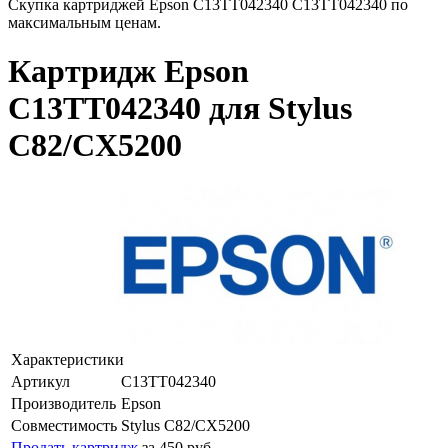
Скупка картриджей Epson C13TT042340 C13TT042340 по
максимальным ценам.
Картридж Epson
C13TT042340 для Stylus
C82/CX5200
Характеристики
Артикул
C13TT042340
Производитель
Epson
Совместимость
Stylus C82/CX5200
Продать картридж
за 450 руб