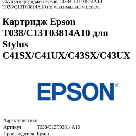
Скупка картриджей Epson T038/C13T03814A10
T038/C13T03814A10 по максимальным ценам.
Картридж Epson
T038/C13T03814A10 для
Stylus
C41SX/C41UX/C43SX/C43UX
Характеристики
Артикул
T038/C13T03814A10
Производитель
Epson