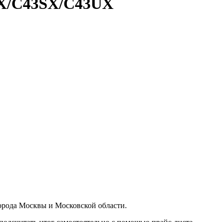
UX/C43SX/C43UX
орода Москвы и Московской области.