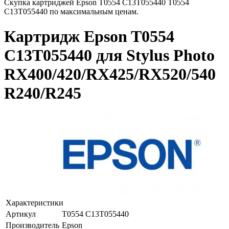
Скупка картриджей Epson T0554 C13T055440 T0554
C13T055440 по максимальным ценам.
Картридж Epson T0554
C13T055440 для Stylus Photo
RX400/420/RX425/RX520/540
R240/R245
Характеристики
Артикул
T0554 C13T055440
Производитель
Epson