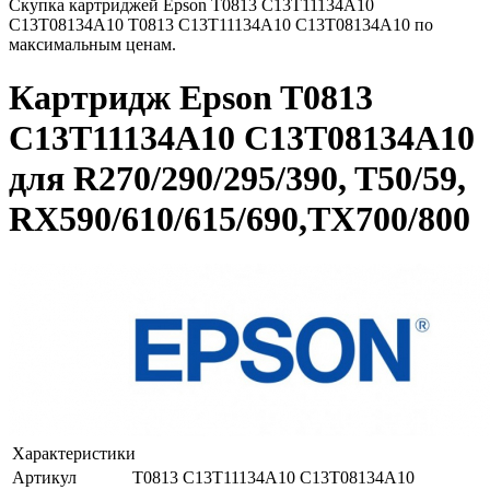
Скупка картриджей Epson T0813 C13T11134A10
C13T08134A10 T0813 C13T11134A10 C13T08134A10 по
максимальным ценам.
Картридж Epson T0813
C13T11134A10 C13T08134A10
для R270/290/295/390, T50/59,
RX590/610/615/690,TX700/800
Характеристики
Артикул
T0813 C13T11134A10 C13T08134A10