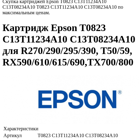
Скупка картриджей Epson T0823 C13T11234A10
C13T08234A10 T0823 C13T11234A10 C13T08234A10 по
максимальным ценам.
Картридж Epson T0823
C13T11234A10 C13T08234A10
для R270/290/295/390, T50/59,
RX590/610/615/690,TX700/800
Характеристики
Артикул
T0823 C13T11234A10 C13T08234A10