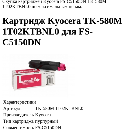
Скупка картриджей Kyocera FS-C5150DN TK-580M
1T02KTBNL0 по максимальным ценам.
Картридж Kyocera TK-580M
1T02KTBNL0 для FS-
C5150DN
Характеристики
Артикул
TK-580M 1T02KTBNL0
Производитель
Kyocera
Тип картриджа
пурпурный
Совместимость
FS-C5150DN