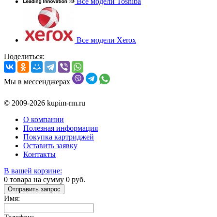
Все модели Toshiba
Все модели Xerox
Поделиться:
Мы в мессенджерах
© 2009-2026 kupim-rm.ru
О компании
Полезная информация
Покупка картриджей
Оставить заявку
Контакты
В вашей корзине:
0
товара на сумму
0
руб.
Отправить запрос
Имя: