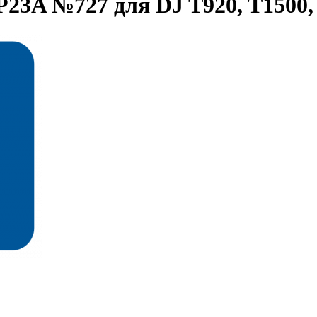
P23A №727 для DJ T920, T1500,