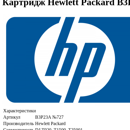
Картридж Hewlett Packard B3
Характеристики
Артикул
B3P23A №727
Производитель
Hewlett Packard
Совместимость
DJ T920, T1500, T25001