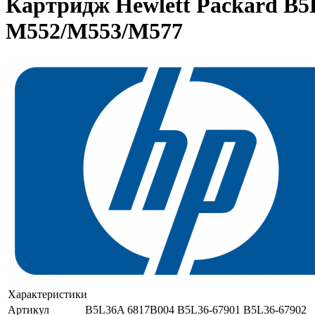
Картридж Hewlett Packard B5
M552/M553/M577
Характеристики
Артикул
B5L36A 6817B004 B5L36-67901 B5L36-67902