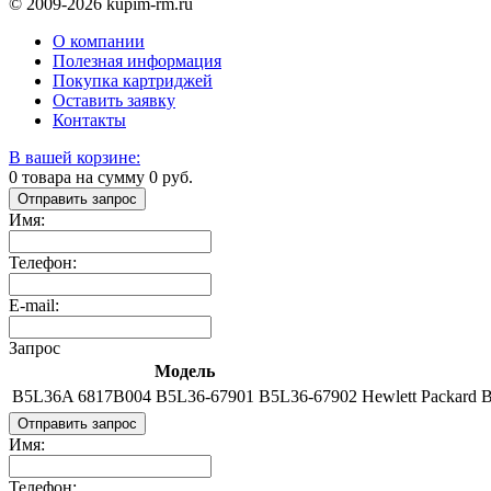
© 2009-2026 kupim-rm.ru
О компании
Полезная информация
Покупка картриджей
Оставить заявку
Контакты
В вашей корзине:
0
товара на сумму
0
руб.
Отправить запрос
Имя:
Телефон:
E-mail:
Запрос
Модель
B5L36A 6817B004 B5L36-67901 B5L36-67902
Hewlett Packard
Отправить запрос
Имя:
Телефон: