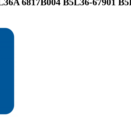
L36A 6817B004 B5L36-67901 B5