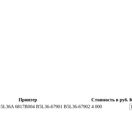
Принтер
Стоимость в руб.
К
 B5L36A 6817B004 B5L36-67901 B5L36-67902
4 000