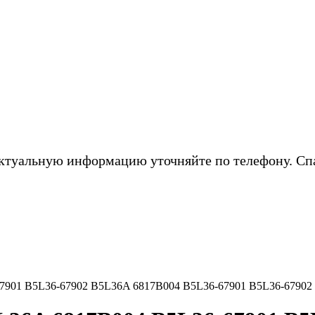
ктуальную информацию уточняйте по телефону. Сп
67901 B5L36-67902 B5L36A 6817B004 B5L36-67901 B5L36-67902