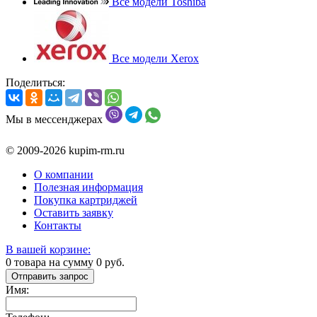
Все модели Toshiba
Все модели Xerox
Поделиться:
Мы в мессенджерах
© 2009-2026 kupim-rm.ru
О компании
Полезная информация
Покупка картриджей
Оставить заявку
Контакты
В вашей корзине:
0
товара на сумму
0
руб.
Отправить запрос
Имя: