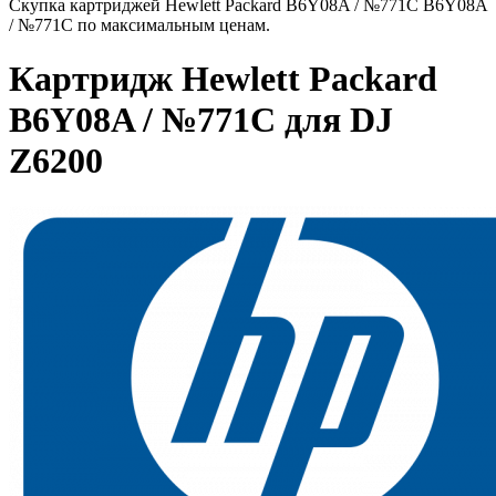
Скупка картриджей Hewlett Packard B6Y08A / №771C B6Y08A
/ №771C по максимальным ценам.
Картридж Hewlett Packard
B6Y08A / №771C для DJ
Z6200