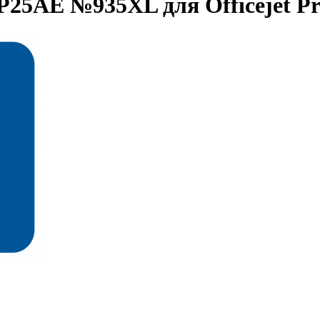
25AE №935XL для Officejet Pr