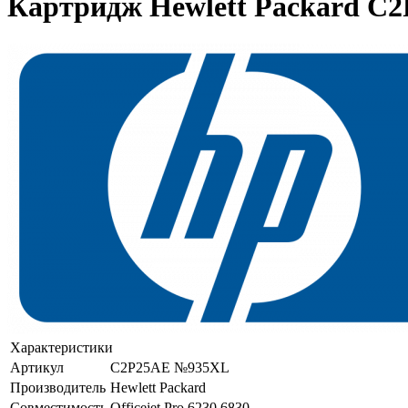
Картридж Hewlett Packard C2P
Характеристики
Артикул
C2P25AE №935XL
Производитель
Hewlett Packard
Совместимость
Officejet Pro 6230,6830