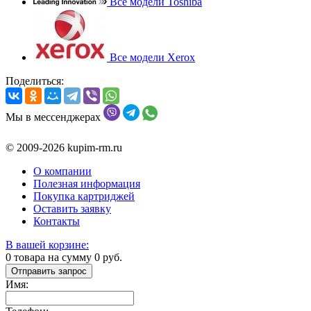
Все модели Toshiba
Все модели Xerox
Поделиться:
Мы в мессенджерах
© 2009-2026 kupim-rm.ru
О компании
Полезная информация
Покупка картриджей
Оставить заявку
Контакты
В вашей корзине:
0
товара на сумму
0
руб.
Отправить запрос
Имя: